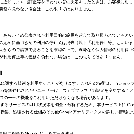
に通知します（訂正等を行わない旨の決定をしたときは、お客様に対し
義務を負わない場合は、この限りではありません。
、あらかじめ公表された利用目的の範囲を超えて取り扱われているとい
の定めに基づきその利用の停止又は消去（以下「利用停止等」といいま
人からのご請求であることを確認の上で、遅滞なく個人情報の利用停止
が利用停止等の義務を負わない場合は、この限りではありません。
用
びこれに類する技術を利用することがあります。これらの技術は、当ショ
kieを無効化されたいユーザーは、ウェブブラウザの設定を変更することに
ービスの一部の機能をご利用いただけなくなる場合があります。
サービスの利用状況等を調査・分析するため、本サービス上に Google 
タが収集、処理される仕組みその他Googleアナリティクスの詳しい情報
使用する際の Google によるデータ使用：